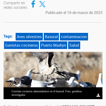
Compartir en Facebook
Compartir en Twitter
Compartir en
redes sociales
Publicado el 16 de marzo de 2023
Tags:
Aves silvestres
Basural
contaminacion
Gaviotas cocineras
Puerto Madryn
Salud
Gaviotas cocineras alimentándose en el basural. Foto: gentileza
investigador.