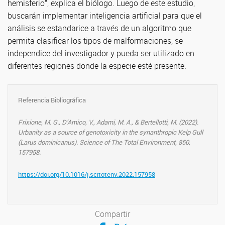
hemisferio”, explica el biólogo. Luego de este estudio,
buscarán implementar inteligencia artificial para que el
análisis se estandarice a través de un algoritmo que
permita clasificar los tipos de malformaciones, se
independice del investigador y pueda ser utilizado en
diferentes regiones donde la especie esté presente.
Referencia Bibliográfica
Frixione, M. G., D’Amico, V., Adami, M. A., & Bertellotti, M. (2022).
Urbanity as a source of genotoxicity in the synanthropic Kelp Gull
(Larus dominicanus). Science of The Total Environment, 850,
157958.
https://doi.org/10.1016/j.scitotenv.2022.157958
Compartir
Compartir en Facebook
Compartir en Twitter