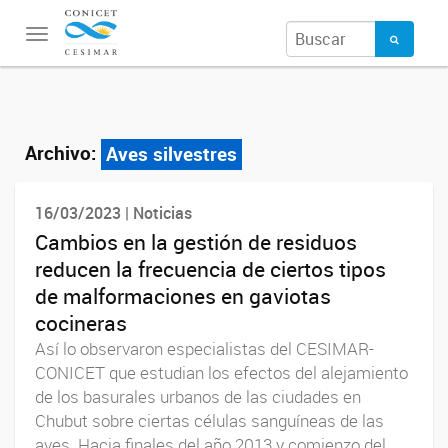
Toggle
navigation
Archivo:
Aves silvestres
16/03/2023 | Noticias
Cambios en la gestión de residuos
reducen la frecuencia de ciertos tipos
de malformaciones en gaviotas
cocineras
Así lo observaron especialistas del CESIMAR-
CONICET que estudian los efectos del alejamiento
de los basurales urbanos de las ciudades en
Chubut sobre ciertas células sanguíneas de las
aves. Hacia finales del año 2013 y comienzo del