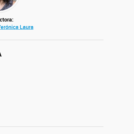
ra:
Verónica Laura
A