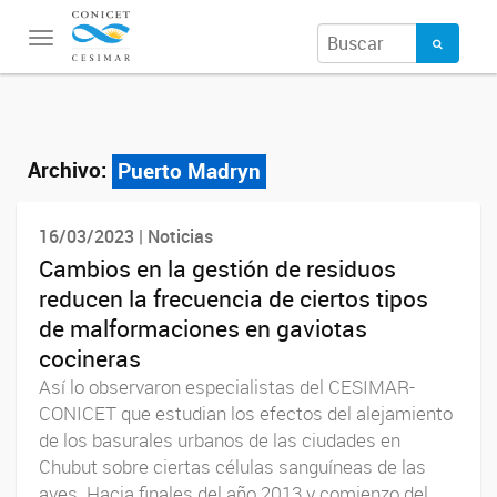
Toggle
navigation
Archivo:
Puerto Madryn
16/03/2023 | Noticias
Cambios en la gestión de residuos
reducen la frecuencia de ciertos tipos
de malformaciones en gaviotas
cocineras
Así lo observaron especialistas del CESIMAR-
CONICET que estudian los efectos del alejamiento
de los basurales urbanos de las ciudades en
Chubut sobre ciertas células sanguíneas de las
aves. Hacia finales del año 2013 y comienzo del