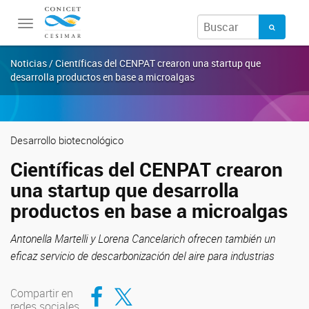
Toggle
navigation
Noticias / Científicas del CENPAT crearon una startup que
desarrolla productos en base a microalgas
Desarrollo biotecnológico
Científicas del CENPAT crearon
una startup que desarrolla
productos en base a microalgas
Antonella Martelli y Lorena Cancelarich ofrecen también un
eficaz servicio de descarbonización del aire para industrias
Compartir en Facebook
Compartir en Twitter
Compartir en
redes sociales