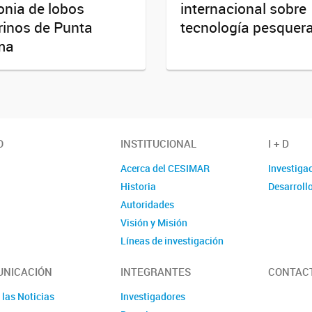
onia de lobos
internacional sobre
inos de Punta
tecnología pesquer
ma
O
INSTITUCIONAL
I + D
Acerca del CESIMAR
Investiga
Historia
Desarroll
Autoridades
Visión y Misión
Líneas de investigación
Localización
NICACIÓN
INTEGRANTES
CONTAC
 las Noticias
Investigadores