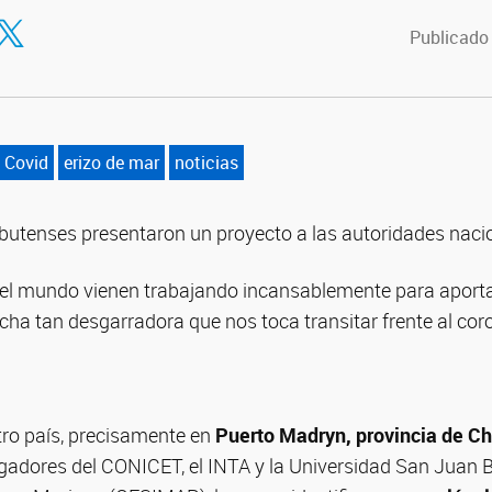
tir en Facebook
ompartir en Twitter
Publicado
Covid
erizo de mar
noticias
butenses presentaron un proyecto a las autoridades naci
o el mundo vienen trabajando incansablemente para aporta
lucha tan desgarradora que nos toca transitar frente al cor
tro país, precisamente en
Puerto Madryn, provincia de C
tigadores del CONICET, el INTA y la Universidad San Juan 