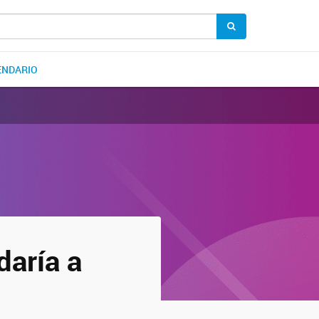
ENDARIO
daría a