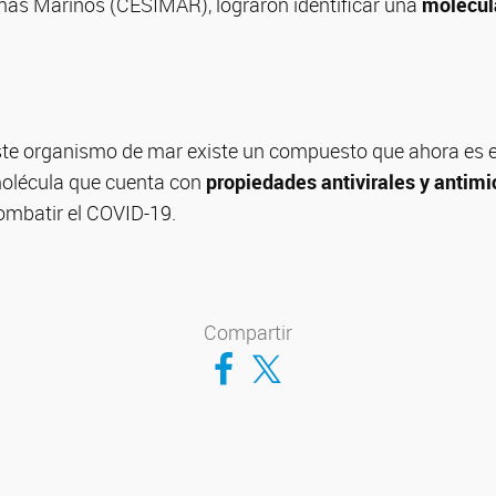
emas Marinos (CESIMAR), lograron identificar una
molécula
ste organismo de mar existe un compuesto que ahora es e
molécula que cuenta con
propiedades antivirales y antim
ombatir el COVID-19.
Compartir
Compartir en Facebook
Compartir en Twitter