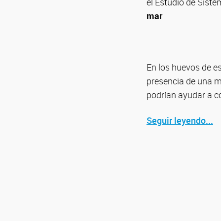
el Estudio de Sist
mar
.
En los huevos de e
presencia de una 
podrían ayudar a c
Seguir leyendo...