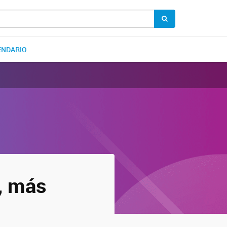
ENDARIO
e, más