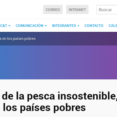
CORREO
INTRANET
 C&T
COMUNICACIÓN
INTEGRANTES
CONTACTO
CAL
a en los países pobres
 de la pesca insostenibl
 los países pobres