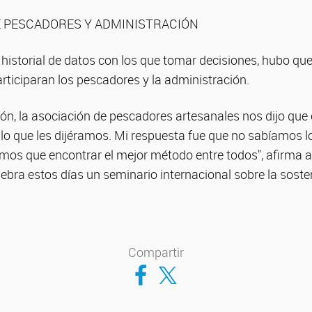
E PESCADORES Y ADMINISTRACIÓN
 historial de datos con los que tomar decisiones, hubo q
articiparan los pescadores y la administración.
ión, la asociación de pescadores artesanales nos dijo que
 lo que les dijéramos. Mi respuesta fue que no sabíamos l
amos que encontrar el mejor método entre todos", afirma 
bra estos días un seminario internacional sobre la sosten
Compartir
Compartir en Facebook
Compartir en Twitter