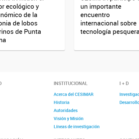
or ecológico y
un importante
nómico de la
encuentro
onia de lobos
internacional sobre
inos de Punta
tecnología pesquer
ma
O
INSTITUCIONAL
I + D
Acerca del CESIMAR
Investiga
Historia
Desarroll
Autoridades
Visión y Misión
Líneas de investigación
Localización