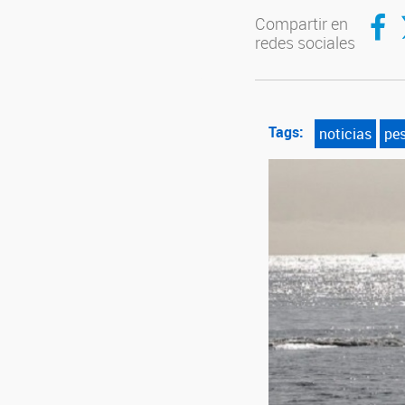
Compar
C
Compartir en
redes sociales
Tags:
noticias
pe