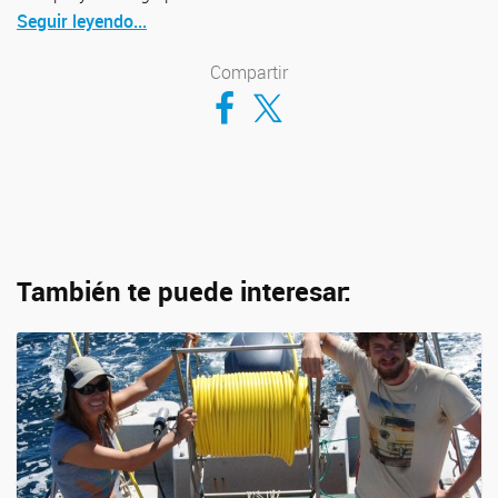
Seguir leyendo...
Compartir
Compartir en Facebook
Compartir en Twitter
También te puede interesar: