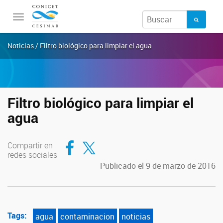
Toggle
navigation
Noticias / Filtro biológico para limpiar el agua
Filtro biológico para limpiar el
agua
Compartir en Facebook
Compartir en Twitter
Compartir en
redes sociales
Publicado el 9 de marzo de 2016
Tags:
agua
contaminacion
noticias