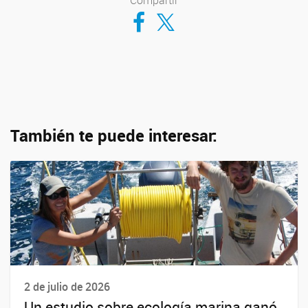
Compartir
Compartir en Facebook
Compartir en Twitter
También te puede interesar:
2 de julio de 2026
Un estudio sobre ecología marina ganó