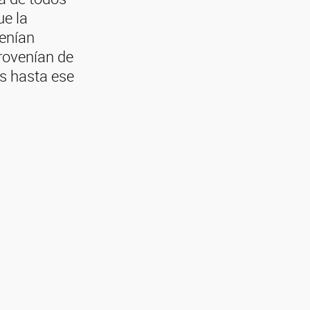
ue la
venían
provenían de
s hasta ese