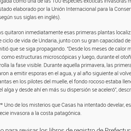
gada como una de las 100 especies exóticas invasoras 
tado elaborado por la Unión Internacional para la Conser
egún sus siglas en inglés).
icas quitaron inmediatamente esas primeras plantas localiz
 de ciclo de vida de Undaria, junto con su gran capacidad d
mitió que se siga propagando. “Desde los meses de calor 
 como estructuras microscópicas y luego, durante el otoñ
rolla la fase visible. Durante aquella primavera, las prime
ron a emitir esporas en el agua, y al año siguiente al volv
antas en los pilotes del muelle, el fondo rocoso estaba lle
el alga y desde ahí en más su dispersión se aceleró”, descri
* Uno de los misterios que Casas ha intentado develar, es
ecie invasora a la costa patagónica.
o para revisar los libros de registro de Prefectu