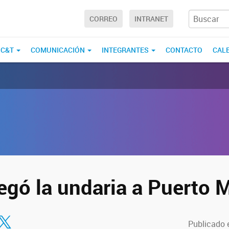
CORREO
INTRANET
 C&T
COMUNICACIÓN
INTEGRANTES
CONTACTO
CAL
egó la undaria a Puerto 
tir en Facebook
ompartir en Twitter
Publicado e