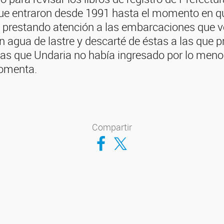
que entraron desde 1991 hasta el momento en q
, prestando atención a las embarcaciones que 
 agua de lastre y descarté de éstas a las que 
las que Undaria no había ingresado por lo meno
comenta.
Compartir
Compartir en Facebook
Compartir en Twitter