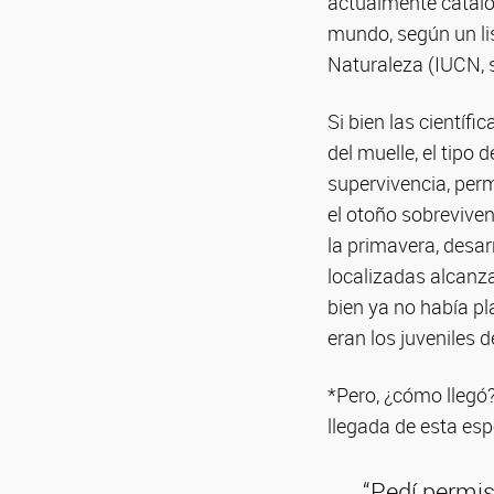
actualmente catalo
mundo, según un lis
Naturaleza (IUCN, s
Si bien las científ
del muelle, el tipo
supervivencia, per
el otoño sobreviven
la primavera, desar
localizadas alcanza
bien ya no había pl
eran los juveniles d
*Pero, ¿cómo llegó?
llegada de esta esp
“Pedí permis