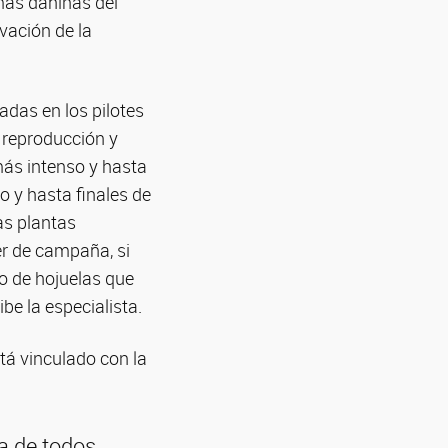
más dañinas del
vación de la
adas en los pilotes
e reproducción y
más intenso y hasta
o y hasta finales de
ras plantas
er de campaña, si
no de hojuelas que
be la especialista.
tá vinculado con la
ra de todos