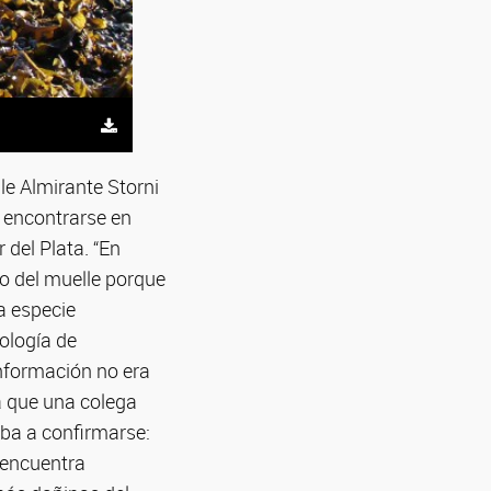
le Almirante Storni
 encontrarse en
 del Plata. “En
o del muelle porque
a especie
iología de
nformación no era
a que una colega
iba a confirmarse:
 encuentra