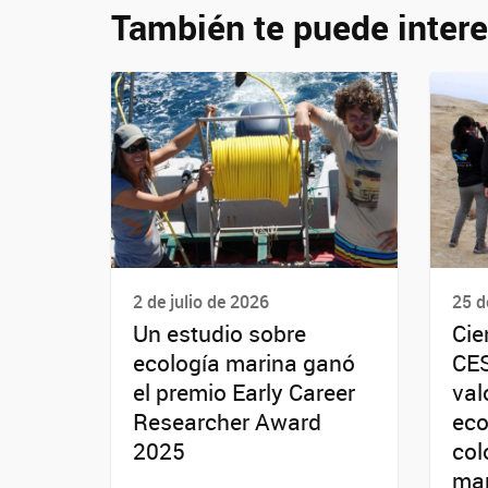
También te puede intere
2 de julio de 2026
25 d
Un estudio sobre
Cie
ecología marina ganó
CES
el premio Early Career
val
Researcher Award
eco
2025
col
mar