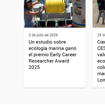
2 de julio de 2026
25 d
Un estudio sobre
Cie
ecología marina ganó
CES
el premio Early Career
val
Researcher Award
eco
2025
col
mar
Lo