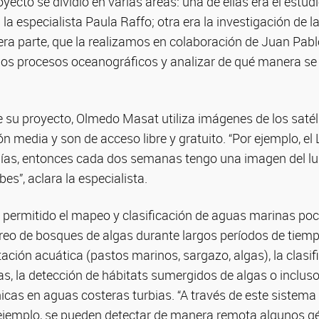
proyecto se dividió en varias áreas: una de ellas era el estud
la especialista Paula Raffo; otra era la investigación de l
cera parte, que la realizamos en colaboración de Juan Pabl
 los procesos oceanográficos y analizar de qué manera 
e su proyecto, Olmedo Masat utiliza imágenes de los satél
ón media y son de acceso libre y gratuito. “Por ejemplo, el
ías, entonces cada dos semanas tengo una imagen del lu
s”, aclara la especialista.
 permitido el mapeo y clasificación de aguas marinas poc
eo de bosques de algas durante largos períodos de tiempo
tación acuática (pastos marinos, sargazo, algas), la clasif
s, la detección de hábitats sumergidos de algas o inclus
as en aguas costeras turbias. “A través de este sistema y
 ejemplo, se pueden detectar de manera remota algunos g