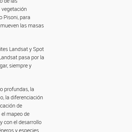
io de las
a vegetación
o Pisoni, para
se mueven las masas
ites Landsat y Spot
 Landsat pasa por la
gar, siempre y
o profundas, la
, la diferenciación
icación de
o el mapeo de
 con el desarrollo
éneros y especies