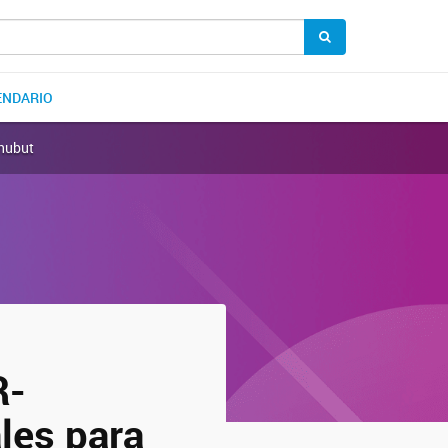
ENDARIO
Chubut
R-
les para