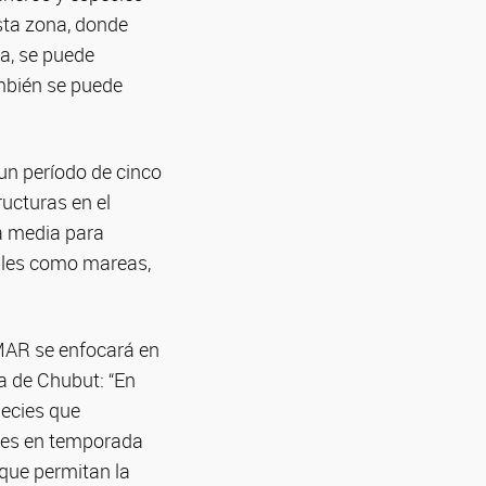
sta zona, donde
a, se puede
ambién se puede
un período de cinco
ructuras en el
a media para
ables como mareas,
IMAR se enfocará en
ta de Chubut: “En
pecies que
ones en temporada
que permitan la