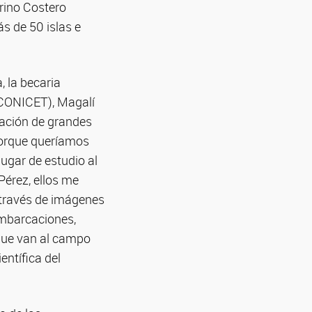
arino Costero
s de 50 islas e
, la becaria
-CONICET), Magalí
mación de grandes
porque queríamos
ugar de estudio al
érez, ellos me
a través de imágenes
 embarcaciones,
 que van al campo
entífica del