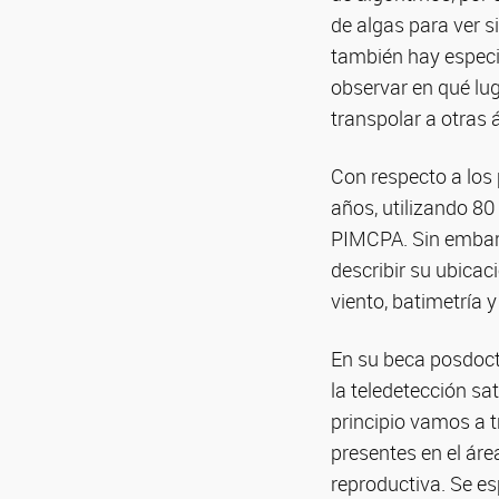
de algas para ver s
también hay especi
observar en qué lu
transpolar a otras á
Con respecto a los
años, utilizando 80
PIMCPA. Sin embarg
describir su ubicac
viento, batimetría 
En su beca posdoct
la teledetección sa
principio vamos a 
presentes en el áre
reproductiva. Se e