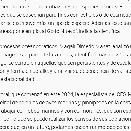
i tiempo atrás hubo arribazones de especies tóxicas. En e
es que se cosechan para fines comestibles o de cosmétic
gar se distribuye más un tipo de especie. Además, esto t
reas, por ejemplo, al Golfo Nuevo”, indica la científica.
 procesos oceanográficos, Magalí Olmedo Masat, analizó 
 imágenes, a partir de las cuales, identificó más de 20 est
o, se centró en aquellas que son persistentes y de escal
ión y forma en detalle, y analizar su dependencia de vari
y estacionalidad.
oral, que comenzó en este 2024, la especialista del CES
telital de colonias de aves marinas y pinnípedos en la cos
trabajar con lobos marinos y con cormoranes, que son es
a, por lo que se puede realizar los censos de sus poblaci
spera que, en un futuro, podamos encontrar metodologías 