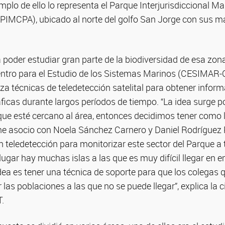
emplo de ello lo representa el Parque Interjurisdiccional M
PIMCPA), ubicado al norte del golfo San Jorge con sus má
a poder estudiar gran parte de la biodiversidad de esa zona
entro para el Estudio de los Sistemas Marinos (CESIMAR
za técnicas de teledetección satelital para obtener infor
ficas durante largos períodos de tiempo. “La idea surge 
ue esté cercano al área, entonces decidimos tener como l
asocio con Noela Sánchez Carnero y Daniel Rodríguez P
n teledetección para monitorizar este sector del Parque 
e lugar hay muchas islas a las que es muy difícil llegar en
dea es tener una técnica de soporte para que los colegas
as poblaciones a las que no se puede llegar”, explica la ci
.