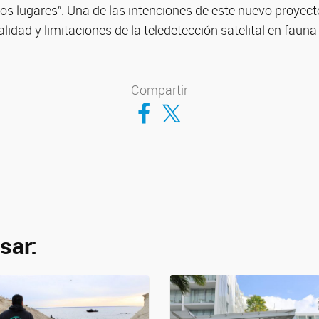
ros lugares”. Una de las intenciones de este nuevo proyect
alidad y limitaciones de la teledetección satelital en faun
Compartir
Compartir en Facebook
Compartir en Twitter
sar: