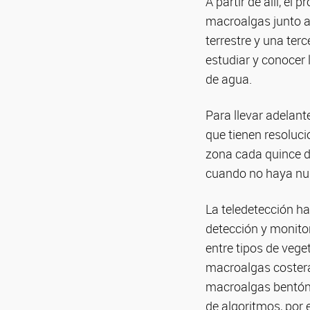
A partir de allí, el 
macroalgas junto a 
terrestre y una ter
estudiar y conocer
de agua.
Para llevar adelant
que tienen resoluci
zona cada quince d
cuando no haya nube
La teledetección ha
detección y monitor
entre tipos de vege
macroalgas costera
macroalgas bentónic
de algoritmos, por