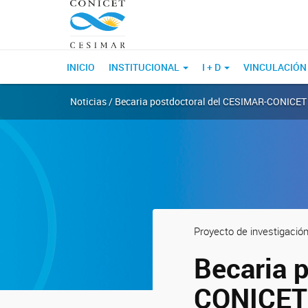
INICIO
INSTITUCIONAL
I + D
VINCULACIÓN
Noticias / Becaria postdoctoral del CESIMAR-CONICET u
Proyecto de investigació
Becaria 
CONICET 