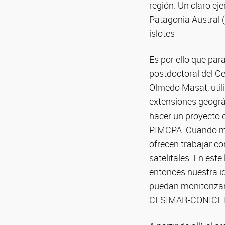
región. Un claro ej
Patagonia Austral (
islotes
Es por ello que par
postdoctoral del C
Olmedo Masat, utili
extensiones geográ
hacer un proyecto q
PIMCPA. Cuando me 
ofrecen trabajar co
satelitales. En est
entonces nuestra i
puedan monitorizar l
CESIMAR-CONICET