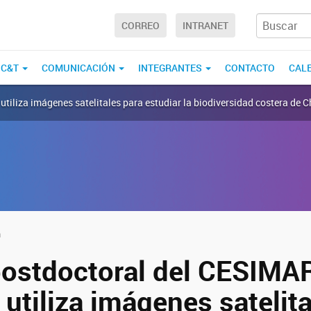
CORREO
INTRANET
 C&T
COMUNICACIÓN
INTEGRANTES
CONTACTO
CAL
tiliza imágenes satelitales para estudiar la biodiversidad costera de 
n
postdoctoral del CESIMA
utiliza imágenes satelita