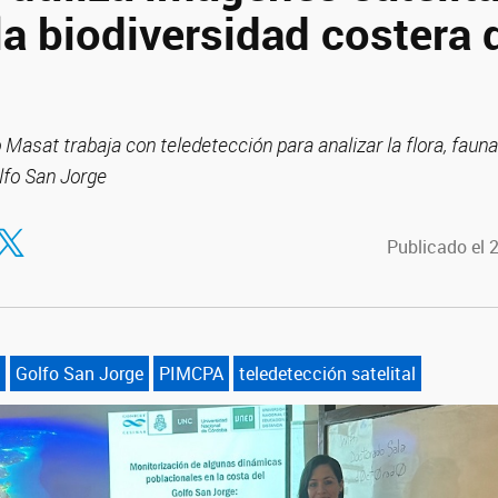
la biodiversidad costera 
Masat trabaja con teledetección para analizar la flora, faun
olfo San Jorge
tir en Facebook
ompartir en Twitter
Publicado el 
Golfo San Jorge
PIMCPA
teledetección satelital