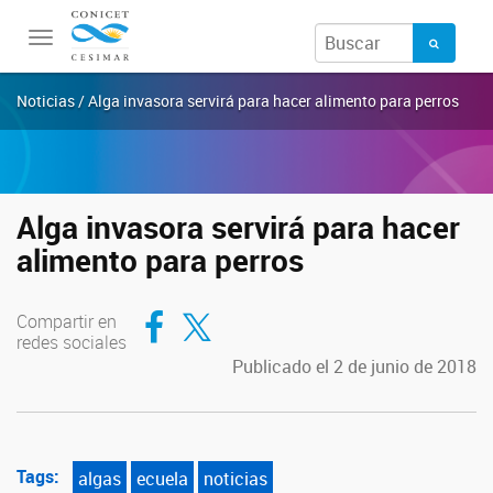
Toggle
navigation
Noticias / Alga invasora servirá para hacer alimento para perros
Alga invasora servirá para hacer
alimento para perros
Compartir en Facebook
Compartir en Twitter
Compartir en
redes sociales
Publicado el 2 de junio de 2018
Tags:
algas
ecuela
noticias