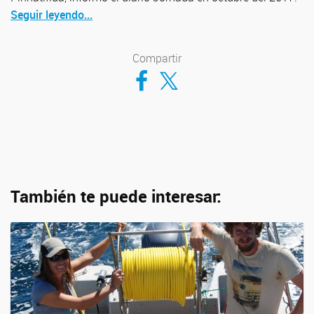
Seguir leyendo...
Compartir
Compartir en Facebook
Compartir en Twitter
También te puede interesar: